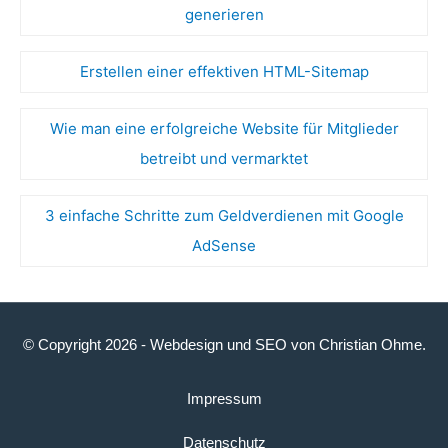
generieren
Erstellen einer effektiven HTML-Sitemap
Wie man eine erfolgreiche Website für Mitglieder
betreibt und vermarktet
3 einfache Schritte zum Geldverdienen mit Google
AdSense
© Copyright 2026 -
Webdesign
und
SEO
von
Christian Ohme
.
Impressum
Datenschutz